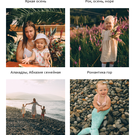
Яркая осень
Рок, осень, море
Алахадзы, Абхазия семейная
Романтика гор