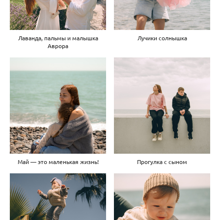
Лаванда, пальмы и малышка
Лучики солнышка
Аврора
Май — это маленькая жизнь!
Прогулка с сыном