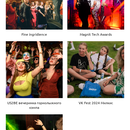
Fine ingridience
Magnit Tech Awards
US2BE вечеринка горнолыжного
VK Fest 2024 Милкис
кэмпа