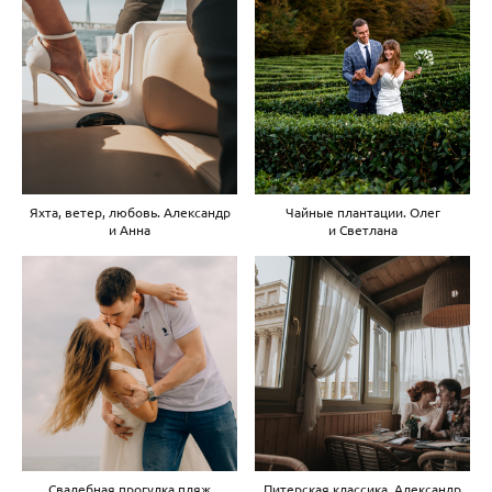
Яхта, ветер, любовь. Александр
Чайные плантации. Олег
и Анна
и Светлана
Свадебная прогулка пляж
Питерская классика. Александр