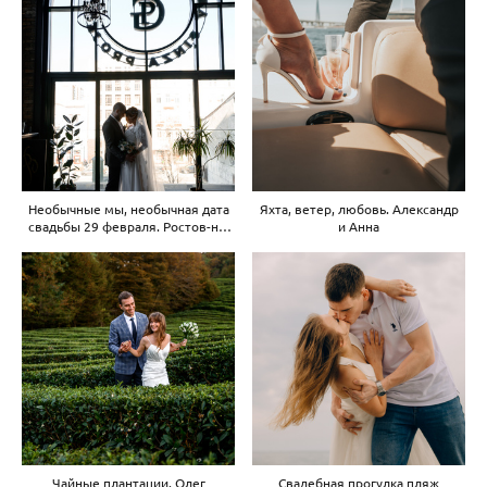
Необычные мы, необычная дата
Яхта, ветер, любовь. Александр
свадьбы 29 февраля. Ростов-на-
и Анна
Дону
Чайные плантации. Олег
Свадебная прогулка пляж