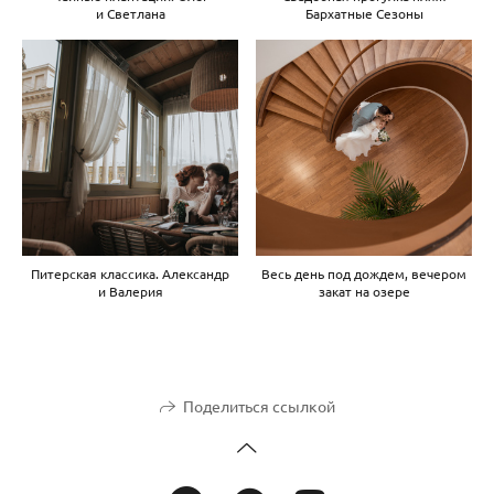
и Светлана
Бархатные Сезоны
Питерская классика. Александр
Весь день под дождем, вечером
и Валерия
закат на озере
Поделиться ссылкой