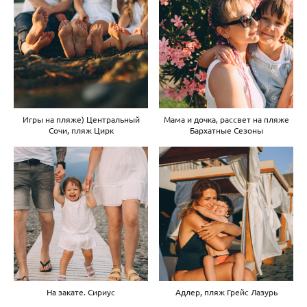
Игры на пляже) Центральный
Мама и дочка, рассвет на пляже
Сочи, пляж Цирк
Бархатные Сезоны
На закате. Сириус
Адлер, пляж Грейс Лазурь