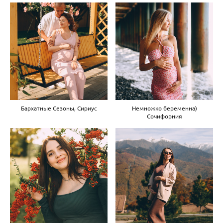
Бархатные Сезоны, Сириус
Немножко беременна)
Сочифорния