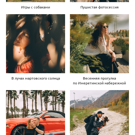
Игры с собаками
Пушистая фотосессия
В лучах мартовского солнца
Весенняя прогулка
по Имеретинской набережной