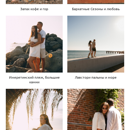
Запах кофе и гор
Бархатные Сезоны и любовь
Имеретинский пляж, большие
Лавстори пальмы и море
камни